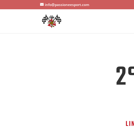
info@passioneesport.com
2
LI